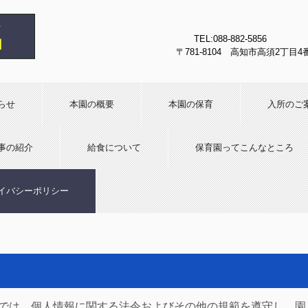
TEL:088-882-5856
〒781-8104 高知市高須2丁目4
らせ
本園の概要
本園の保育
入所のご
事の紹介
給食について
保育園ってこんなところ
イバシーポリシー
では、個人情報に関する法令およびその他の規範を遵守し、園